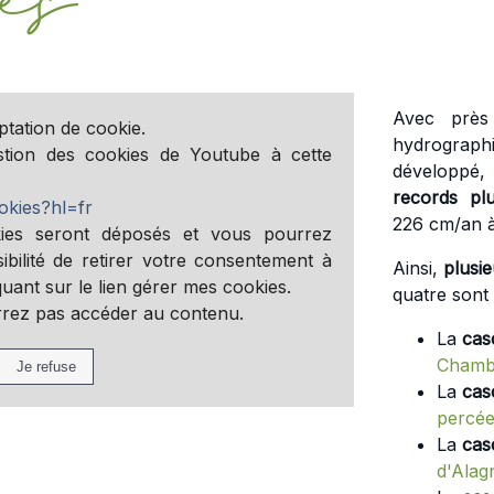
Avec prè
ptation de cookie.
hydrograph
stion des cookies de Youtube à cette
développé, 
records plu
okies?hl=fr
226
cm
/an 
ies seront déposés et vous pourrez
ibilité de retirer votre consentement à
Ainsi,
plusi
ant sur le lien gérer mes cookies.
quatre sont
rrez pas accéder au contenu.
La
cas
Chamb
La
cas
percé
La
cas
d'Alag