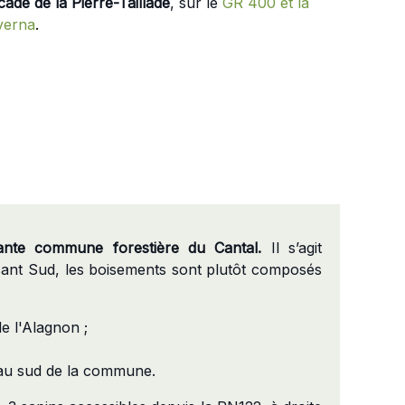
cade de la Pierre-Taillade
, sur le
GR 400 et la
verna
.
nte commune forestière du Cantal.
Il s’agit
sant Sud, les boisements sont plutôt composés
e l'Alagnon ;
au sud de la commune.