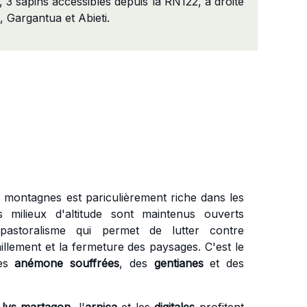
, 3 sapins accessibles depuis la RN122, à droite
, Gargantua et Abieti.
s montagnes est pariculièrement riche dans les
s milieux d'altitude sont maintenus ouverts
astoralisme qui permet de lutter contre
illement et la fermeture des paysages. C'est le
des
anémone souffrées
, des
gentianes
et des