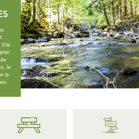
es
es
t
 Elle
jeter
sée
io
, le
e la
hes.