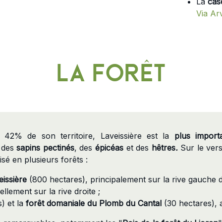
La
cas
Via Ar
La Forêt
 42% de son territoire, Laveissière est la
plus importa
 des
sapins pectinés
, des
épicéas
et des
hêtres
.
Sur le ver
isé en plusieurs forêts :
issière
(800 hectares), principalement sur la rive gauche d
llement sur la rive droite ;
) et la
forêt domaniale du Plomb du Cantal
(30 hectares),