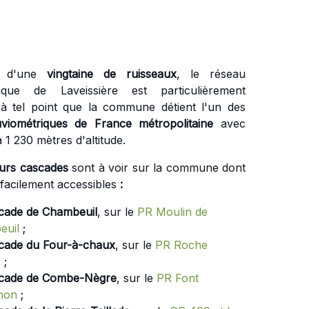
s d'une
vingtaine de ruisseaux
, le réseau
ique de Laveissière est particulièrement
à tel point que la commune détient l'un des
viométriques de France métropolitaine
avec
à 1 230 mètres d'altitude.
eurs cascades
sont à voir sur la commune dont
 facilement accessibles
:
cade de Chambeuil
, sur le
PR Moulin de
euil
;
cade du Four-à-chaux
, sur le
PR Roche
e
;
cade de Combe-Nègre
, sur le
PR Font
non
;