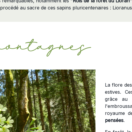
s remarquables, notamment les "
Rois de la forêt du Lioran
"
 procédé au sacre de ces sapins pluricentenaires : Lioranus
montagnes
La flore de
estives. Ce
grâce au p
l'embroussa
royaume 
pensées
.