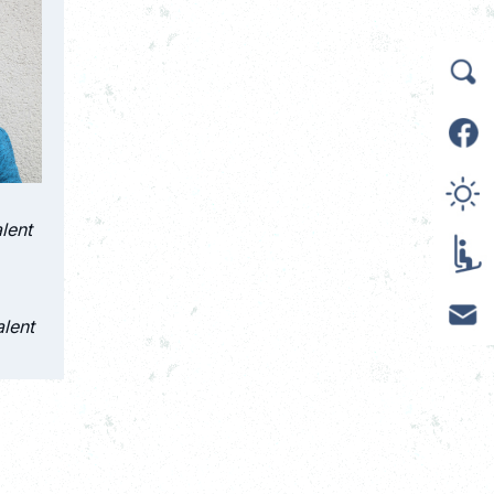
alent
alent