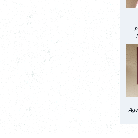
p
Age