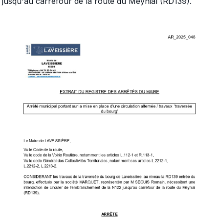
jusqu'au carrefour de la route du Meynial (RD139).